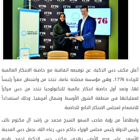
أعلن مكتب دبي الذكية، عن توقيعه اتفاقية مع حاضنة الابتكار العالمية
للريادة 1776، وهي مؤسسة مصلحة عامة، تتخذ من واشنطن مقراً رئيساً
لها، وتعد أول حاضنة ابتكار عالمية للتكنولوجيا تتخذ من دبي مركزاً
لعملياتها في منطقة الشرق الأوسط وشمال أفريقيا، وذلك استعداداً
للانضمام لمجلس الابتكار التابع للحاضنة.
وانطلاقاً من رؤية صاحب السمو الشيخ محمد بن راشد آل مكتوم نائب
رئيس الدولة رئيس مجلس الوزراء حاكم دبي، رعاه الله، بجعل دبي المدينة
الأسعد على وجه الأرض، يهدف مكتب دبي الذكية لدمج رؤيته