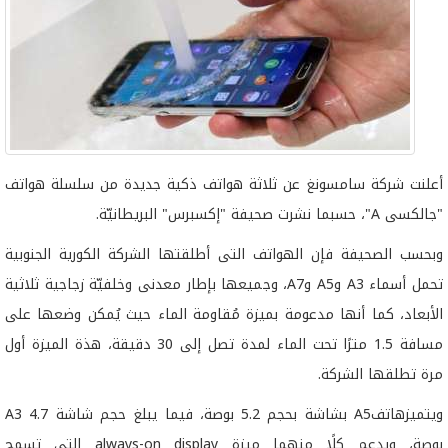
أعلنت شركة سامسونغ عن ثلاثة هواتف ذكية جديدة من سلسلة هواتف
"جالكسى A"، حسبما نشرت صحيفة "إكسبرس" البريطانيّة.
وبحسب الصحيفة فإن الهواتف التى أطلقتها الشركة الكورية الجنوبية
تحمل أسماء A3 وA5 وA7، وجميعها بإطار معدنى وخلفيّة زجاجية ثلاثية
الأبعاد، كما أنها مدعومة بميزة مُقاومة الماء حيث يُمكن وضعها على
مسافة 1.5 مترًا تحت الماء لمدة تصل إلى 30 دقيقة، هذة الميزة أول
مرة تطلقها الشركة.
ويتميزهاتفA5 بشاشة بحجم 5.2 بوصة، فيما يبلغ حجم شاشة A3 4.7
بوصة، ويدعم كلًا منهما ميزة always-on display التى تسمح