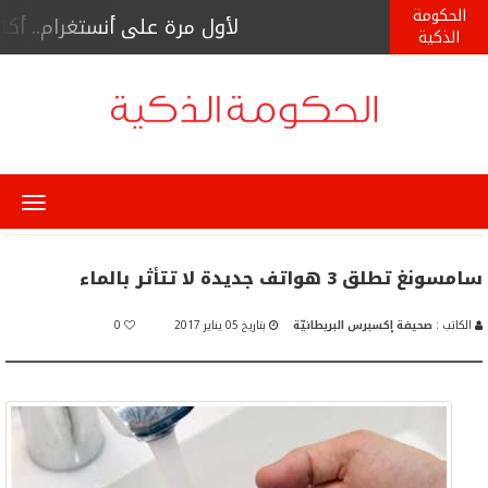
الحكومة
لأول مرة على أنستغرام.. أكثر من 9400 مشاهد لبث حي لأخصائي صحة
الذكية
Menu
سامسونغ تطلق 3 هواتف جديدة لا تتأثر بالماء
الكاتب :
صحيفة إكسبرس البريطانيّة
بتاريخ 05 يناير 2017
0